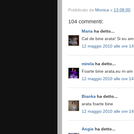
Pubblicato da
Monica
a
13:08:00
104 commenti:
Maria
ha detto...
Cat de bine arata! Si eu am 
12 maggio 2010 alle ore 14
mirela
ha detto...
Foarte bine arata,eu m-am ga
12 maggio 2010 alle ore 14
Bianka
ha detto...
arata foarte bine
12 maggio 2010 alle ore 14
Angie
ha detto...