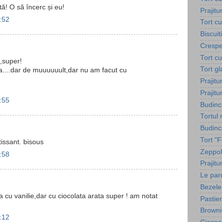
ă! O să încerc și eu!
Prajitu
:52
Tort c
Biscuit
Crespe
Tort c
,super!
Tort g
ta....dar de muuuuuult,dar nu am facut cu
Prajitu
Prajitu
:55
Budinc
Tortul
Budinca
Tort "
issant. bisous
Zeppol
:58
Prajit
Le par
Bezele
 cu vanilie,dar cu ciocolata arata super ! am notat
Pastie
Browni
:12