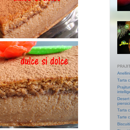
PRAJIT
Anelli
Tarta c
Prajitu
intelli
Desert 
piersici
Tarta c
Tarte 
Biscuit