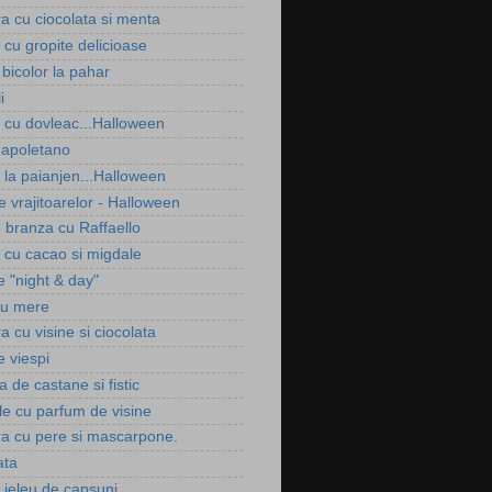
ra cu ciocolata si menta
i cu gropite delicioase
bicolor la pahar
i
i cu dovleac...Halloween
apoletano
e la paianjen...Halloween
le vrajitoarelor - Halloween
e branza cu Raffaello
i cu cacao si migdale
e "night & day"
cu mere
ra cu visine si ciocolata
e viespi
 de castane si fistic
le cu parfum de visine
ura cu pere si mascarpone.
ata
u jeleu de capsuni