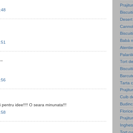
Prajitu
:48
Biscuit
Desert 
Cannol
Biscuit
Babà n
:51
Atenti
Palarii
..
Tort d
Biscuit
Barcut
:56
Tarta 
Prajitu
Cuib d
Budinca
tari pentru idee!!!! O seara minunata!!!
Florice
:58
Prajit
Inghet
Tort c