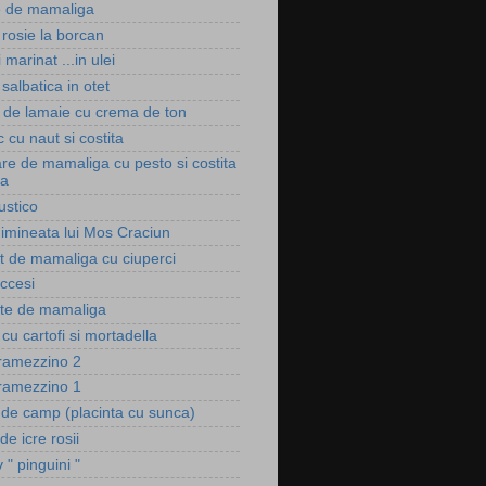
 de mamaliga
rosie la borcan
 marinat ...in ulei
salbatica in otet
e de lamaie cu crema de ton
 cu naut si costita
are de mamaliga cu pesto si costita
ta
ustico
imineata lui Mos Craciun
t de mamaliga cu ciuperci
eccesi
te de mamaliga
a cu cartofi si mortadella
tramezzino 2
tramezzino 1
 de camp (placinta cu sunca)
de icre rosii
v " pinguini "