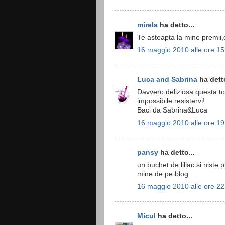
mirela
ha detto...
Te asteapta la mine premii,d
16 maggio 2010 alle ore 15
Luca and Sabrina
ha detto
Davvero deliziosa questa to
impossibile resistervi!
Baci da Sabrina&Luca
16 maggio 2010 alle ore 19
pansy
ha detto...
un buchet de liliac si niste 
mine de pe blog
16 maggio 2010 alle ore 22
Micul
ha detto...