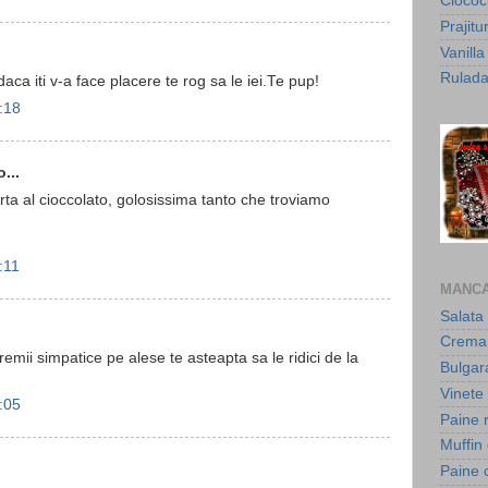
Cioco
Prajit
Vanill
Rulada
aca iti v-a face placere te rog sa le iei.Te pup!
:18
...
rta al cioccolato, golosissima tanto che troviamo
:11
MANCA
Salata 
Crema 
premii simpatice pe alese te asteapta sa le ridici de la
Bulgar
Vinete 
:05
Paine 
Muffin
Paine 