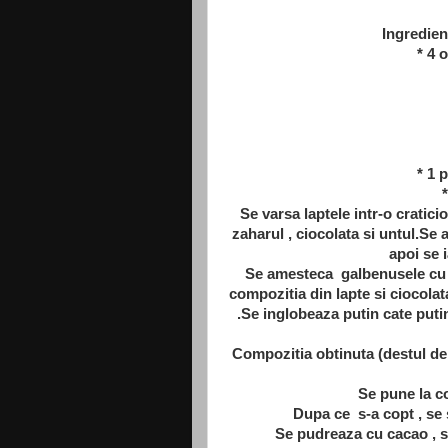
Ingredient
* 4 
* 1 
Se varsa laptele intr-o cratici
zaharul , ciocolata si untul.Se
apoi se i
Se amesteca galbenusele cu za
compozitia din lapte si ciocolat
.Se inglobeaza putin cate puti
Compozitia obtinuta (destul de l
Se pune la co
Dupa ce s-a copt , se s
Se pudreaza cu cacao , se