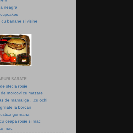
crem
ura neagra
a cupcakes
 cu banane si visine
RURI SARATE
de sfecla rosie
de morcovi cu mazare
as de mamaliga ...cu ochi
griliate la borcan
rustica germana
 cu ceapa rosie si mac
cu mac