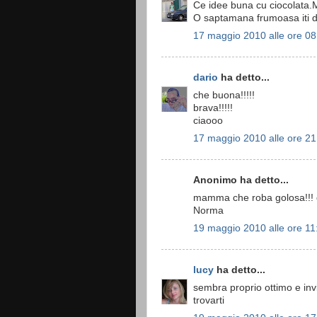
Ce idee buna cu ciocolata.M
O saptamana frumoasa iti d
17 maggio 2010 alle ore 08
dario
ha detto...
che buona!!!!!
brava!!!!!
ciaooo
17 maggio 2010 alle ore 21
Anonimo ha detto...
mamma che roba golosa!!! qu
Norma
19 maggio 2010 alle ore 11
lucy
ha detto...
sembra proprio ottimo e invit
trovarti