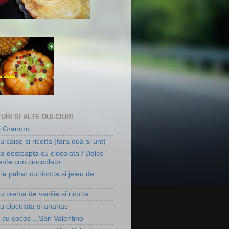
URI SI ALTE DULCIURI
ni Granoro
u caise si ricotta (fara oua si unt)
ra desteapta cu ciocolata / Dolce
gente con cioccolato
la pahar cu ricotta si jeleu de
u crema de vanilie si ricotta
cu ciocolata si ananas
i cu cocos ...San Valentino