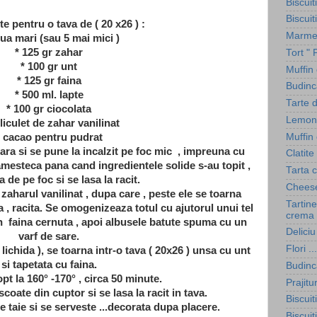
Biscuit
Biscuit
e pentru o tava de ( 20 x26 ) :
Marmel
oua mari (sau 5 mai mici )
* 125 gr zahar
Tort " 
* 100 gr unt
Muffin
* 125 gr faina
Budinc
* 500 ml. lapte
Tarte 
* 100 gr ciocolata
Lemon
pliculet de zahar vanilinat
Muffin 
* cacao pentru pudrat
oara si se pune la incalzit pe foc mic , impreuna cu
Clatite
 amesteca pana cand ingredientele solide s-au topit ,
Tarta 
a de pe foc si se lasa la racit.
Cheese
harul vanilinat , dupa care , peste ele se toarna
Tartine
a , racita. Se omogenizeaza totul cu ajutorul unui tel
crema 
n faina cernuta , apoi albusele batute spuma cu un
Deliciu
varf de sare.
Flori .
ichida ), se toarna intr-o tava ( 20x26 ) unsa cu unt
si tapetata cu faina.
Budinc
pt la 160° -170° , circa 50 minute.
Prajitu
coate din cuptor si se lasa la racit in tava.
Biscuit
 taie si se serveste ...decorata dupa placere.
Biscuit