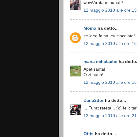
wow!Arata minunat!!
12 maggio 2010 alle ore 15
Momo
ha detto...
ce idee faina ,cu ciocolata!
12 maggio 2010 alle ore 15
maria mihalache
ha detto.
Apetisanta!
O zi buna!
12 maggio 2010 alle ore 15
Dana2dor
ha detto...
... Furat reteta... :):) felici
12 maggio 2010 alle ore 21
Ottis
ha detto...