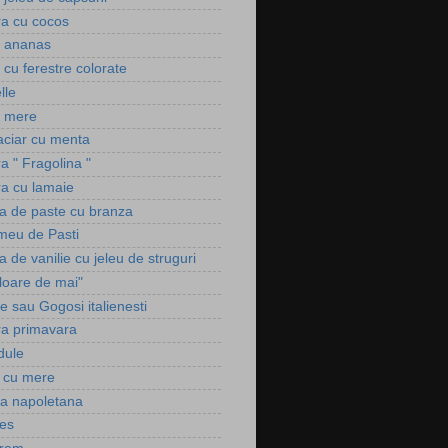
ra cu cocos
u ananas
i cu ferestre colorate
lle
u mere
laciar cu menta
ra " Fragolina "
ra cu lamaie
a de paste cu branza
 meu de Pasti
 de vanilie cu jeleu de struguri
Floare de mai"
e sau Gogosi italienesti
ura primavara
dule
 cu mere
ra napoletana
es