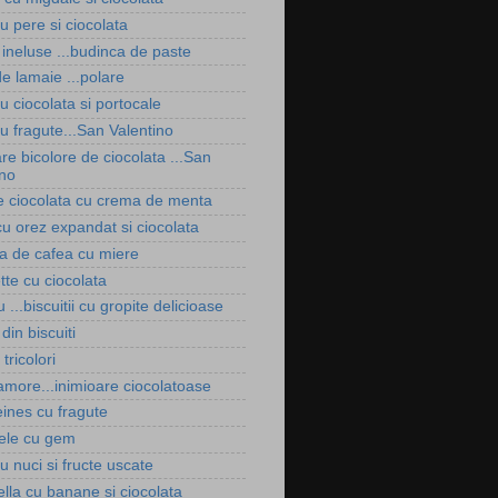
u pere si ciocolata
 ineluse ...budinca de paste
e lamaie ...polare
u ciocolata si portocale
u fragute...San Valentino
re bicolore de ciocolata ...San
ino
de ciocolata cu crema de menta
cu orez expandat si ciocolata
a de cafea cu miere
tte cu ciocolata
 ...biscuitii cu gropite delicioase
din biscuiti
 tricolori
amore...inimioare ciocolatoase
ines cu fragute
tele cu gem
u nuci si fructe uscate
lla cu banane si ciocolata