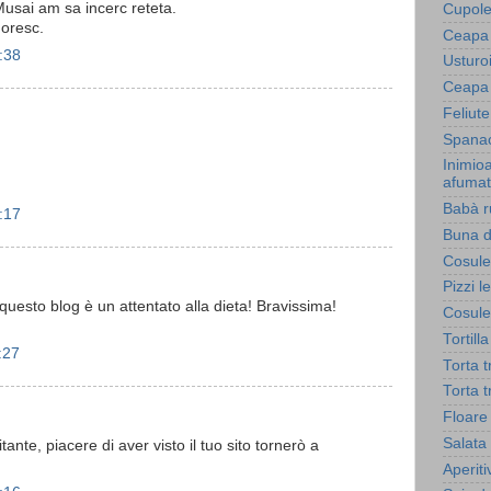
usai am sa incerc reteta.
Cupole
oresc.
Ceapa 
:38
Usturoi
Ceapa 
Feliut
Spanac
Inimio
afuma
Babà r
:17
Buna d
Cosule
Pizzi l
esto blog è un attentato alla dieta! Bravissima!
Cosule
Tortill
:27
Torta 
Torta 
Floare
Salata 
ante, piacere di aver visto il tuo sito tornerò a
Aperiti