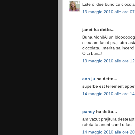
Este o idee bunő cu ciocolat
13 maggio 2010 alle ore 07
janet ha detto...
Buna,Moni!Ai un bloooooog
si eu am facut prajitutra as
ciocolata...merita sa incerc!
O zi buna!
13 maggio 2010 alle ore 12
ann ju
ha detto...
superbe est tellement appét
14 maggio 2010 alle ore 14
pansy
ha detto...
am vazut prajitura desteapta
reteta.te anunt cand o fac
14 maggio 2010 alle ore 20