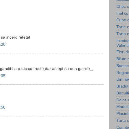
Chec c
Inel cu
Cupe d
Tarte c
Tarta c
sa incerc reteta!
Inimioa
:20
Valent
Flori 
Bilute 
Budinc
ndit sa o fac cu fructe,dar astept sa oua gainile,,,
Regine
:35
Din nou
Bradut 
Biscuiti
Dolce 
Madele
:50
Placin
Tarta c
Ciambe