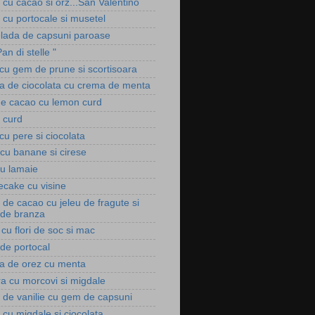
i cu cacao si orz...San Valentino
i cu portocale si musetel
ada de capsuni paroase
Pan di stelle "
 cu gem de prune si scortisoara
a de ciocolata cu crema de menta
de cacao cu lemon curd
 curd
cu pere si ciocolata
 cu banane si cirese
cu lamaie
cake cu visine
 de cacao cu jeleu de fragute si
de branza
 cu flori de soc si mac
..de portocal
a de orez cu menta
ra cu morcovi si migdale
i de vanilie cu gem de capsuni
i cu migdale si ciocolata