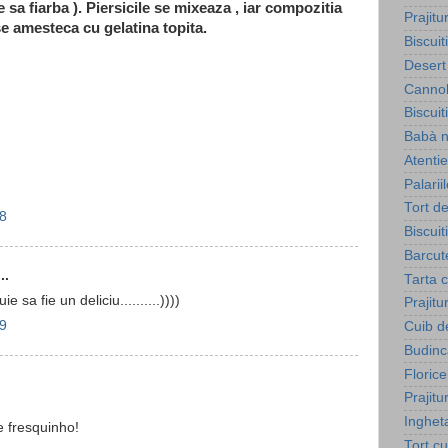
 sa fiarba ). Piersicile se mixeaza , iar compozitia
Prajitu
e amesteca cu gelatina topita.
Biscuit
Desert 
Cannol
Biscuit
Babà n
Atenti
Palarii
Tort d
58
Biscuit
Barcut
..
Tarta 
 sa fie un deliciu..........))))
Prajitu
09
Cuib d
Budinca
Florice
Prajit
Inghet
e fresquinho!
Tort c