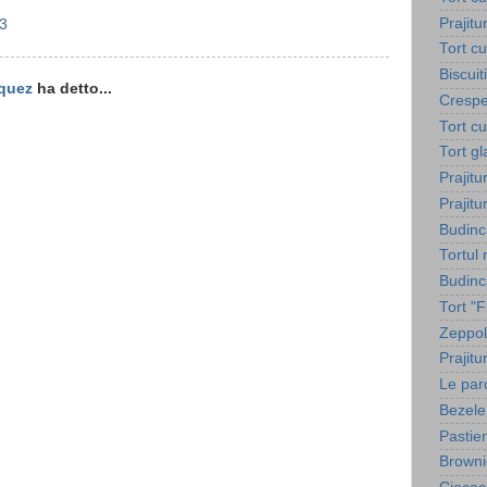
Prajitu
33
Tort c
Biscuit
quez
ha detto...
Crespe
Tort c
Tort g
Prajitu
Prajitu
Budinc
Tortul
Budinca
Tort "
Zeppol
Prajit
Le par
Bezele
Pastie
Browni