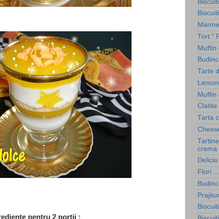
Biscuit
Biscuit
Marmel
Tort " 
Muffin
Budinc
Tarte 
Lemon
Muffin 
Clatite
Tarta 
Cheese
Tartine
crema 
Deliciu
Flori .
Budinc
Prajitu
Biscuit
ediente pentru 2 portii :
Biscuit