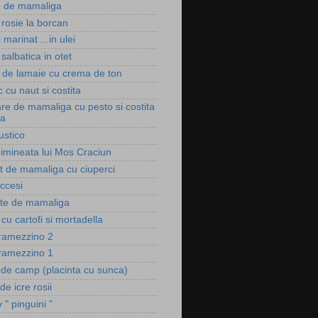
 de mamaliga
rosie la borcan
 marinat ...in ulei
salbatica in otet
e de lamaie cu crema de ton
 cu naut si costita
are de mamaliga cu pesto si costita
ta
ustico
imineata lui Mos Craciun
t de mamaliga cu ciuperci
eccesi
te de mamaliga
a cu cartofi si mortadella
tramezzino 2
tramezzino 1
 de camp (placinta cu sunca)
de icre rosii
v " pinguini "