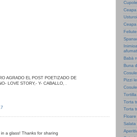
Cupole
Ceapa 
Usturoi
Ceapa 
Feliut
Spanac
Inimio
afuma
Babà r
Buna d
Cosule
RO AGRADO EL POST POETIZADO DE
Pizzi l
- LOVE STORY,- Y- CABALLO, .
Cosule
Tortill
Torta 
17
Torta 
Floare
Salata 
Aperiti
y in a glass! Thanks for sharing