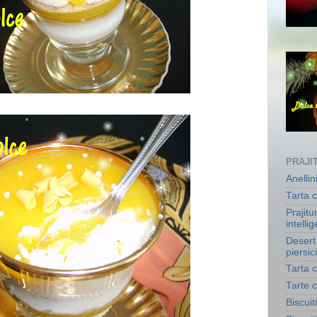
PRAJIT
Anelli
Tarta c
Prajitu
intelli
Desert 
piersici
Tarta c
Tarte 
Biscuit