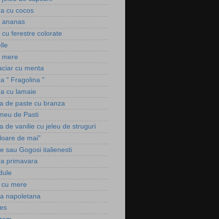
ra cu cocos
u ananas
i cu ferestre colorate
lle
u mere
laciar cu menta
ra " Fragolina "
ra cu lamaie
a de paste cu branza
 meu de Pasti
 de vanilie cu jeleu de struguri
Floare de mai"
e sau Gogosi italienesti
ura primavara
dule
 cu mere
ra napoletana
es