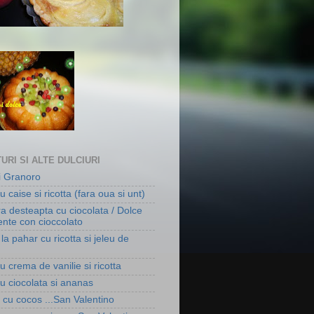
URI SI ALTE DULCIURI
ni Granoro
u caise si ricotta (fara oua si unt)
ra desteapta cu ciocolata / Dolce
gente con cioccolato
la pahar cu ricotta si jeleu de
u crema de vanilie si ricotta
cu ciocolata si ananas
i cu cocos ...San Valentino