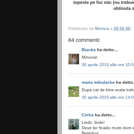
topeste pe foc mic (nu trebuie
obtinuta s
Pubblicato da
Monica
a
09:56:00
84 commenti:
Bianka
ha detto...
Minunat
30 aprile 2010 alle ore 10:
maria mihalache
ha detto.
Dupa cat de bine arata trebuie
30 aprile 2010 alle ore 14:
Cinha
ha detto...
Lindo ,lindo!
Deve ter ficado muito bom 
Beijinhos.