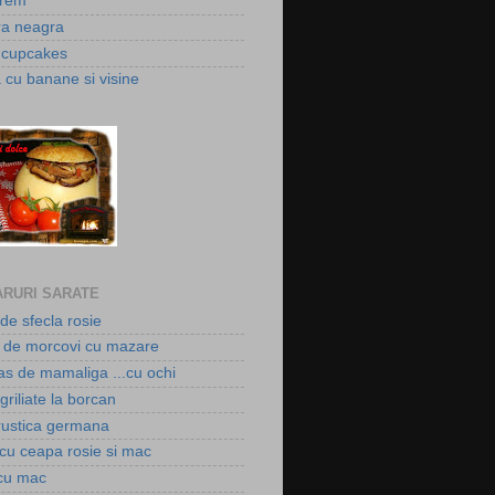
crem
ura neagra
a cupcakes
 cu banane si visine
RURI SARATE
de sfecla rosie
de morcovi cu mazare
as de mamaliga ...cu ochi
griliate la borcan
rustica germana
 cu ceapa rosie si mac
cu mac