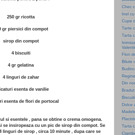
Chec c
Inel cu
250 gr ricotta
Cupe d
Tarte c
 gr piersici din compot
Tarta c
sirop din compot
Inimioa
Valent
4 biscuiti
Flori 
Bilute 
4 gr gelatina
Budinc
Regine
4 linguri de zahar
Din nou
icaturi esenta de vanilie
Bradut 
Biscuiti
ri esenta de flori de portocal
Dolce 
Madele
Placin
ul si esentele , pana se obtine o crema omogena.
i se insiropeaza cu un pic de sirop din compot. Se
Tarta c
-4 linguri de sirop , circa 10 minute , dupa care se
Ciambe