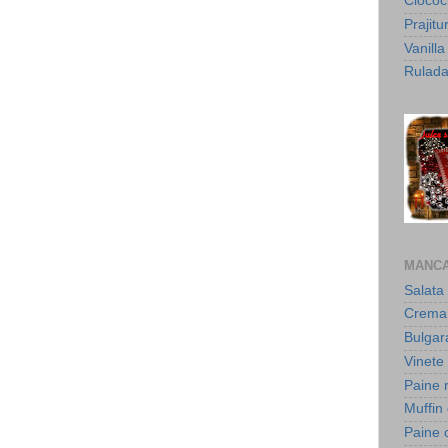
Cioco
Prajit
Vanill
Rulada
MANCA
Salata 
Crema 
Bulgar
Vinete 
Paine 
Muffin
Paine 