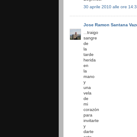
30 aprile 2010 alle ore 14:
Jose Ramon Santana Vaz
...traigo
sangre
de
la
tarde
herida
en
la
mano
y
una
vela
de
mi
corazón
para
invitarte
y
darte