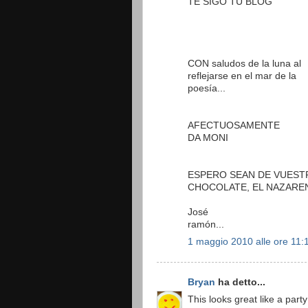
TE SIGO TU BLOG
CON saludos de la luna al
reflejarse en el mar de la
poesía...
AFECTUOSAMENTE
DA MONI
ESPERO SEAN DE VUEST
CHOCOLATE, EL NAZARENO
José
ramón...
1 maggio 2010 alle ore 11:
Bryan
ha detto...
This looks great like a part