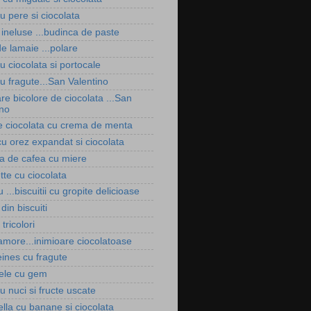
u pere si ciocolata
 ineluse ...budinca de paste
e lamaie ...polare
u ciocolata si portocale
u fragute...San Valentino
re bicolore de ciocolata ...San
ino
de ciocolata cu crema de menta
cu orez expandat si ciocolata
a de cafea cu miere
tte cu ciocolata
 ...biscuitii cu gropite delicioase
din biscuiti
 tricolori
amore...inimioare ciocolatoase
ines cu fragute
tele cu gem
u nuci si fructe uscate
lla cu banane si ciocolata