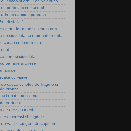
i cu cacao si orz...San Valentino
i cu portocale si musetel
ada de capsuni paroase
Pan di stelle "
 cu gem de prune si scortisoara
a de ciocolata cu crema de menta
de cacao cu lemon curd
 curd
cu pere si ciocolata
 cu banane si cirese
cu lamaie
cake cu visine
 de cacao cu jeleu de fragute si
de branza
 cu flori de soc si mac
..de portocal
a de orez cu menta
ra cu morcovi si migdale
i de vanilie cu gem de capsuni
i cu migdale si ciocolata