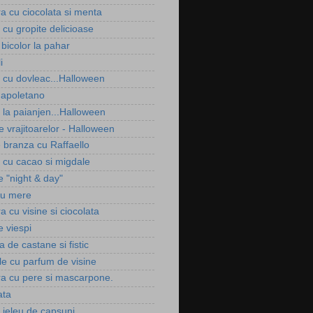
ra cu ciocolata si menta
i cu gropite delicioase
bicolor la pahar
i
i cu dovleac...Halloween
apoletano
e la paianjen...Halloween
le vrajitoarelor - Halloween
e branza cu Raffaello
i cu cacao si migdale
e "night & day"
cu mere
ra cu visine si ciocolata
e viespi
 de castane si fistic
le cu parfum de visine
ura cu pere si mascarpone.
ata
u jeleu de capsuni